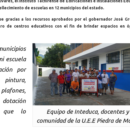
ívares, el Instituto Tachirense de Edificaciones e Instalaciones Ed
ellecimiento de escuelas en 12 municipios del estado.
ue gracias a los recursos aprobados por el gobernador José Gr
ro de centros educativos con el fin de brindar espacios en ó
unicipios
mi escuela
ación por
 pintura,
 plafones,
 dotación
s que lo
Equipo de Inteduca, docentes y
comunidad de la U.E.E Piedra de M