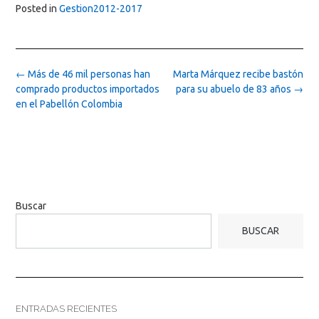
Posted in
Gestion2012-2017
Post
←
Más de 46 mil personas han
Marta Márquez recibe bastón
navigation
comprado productos importados
para su abuelo de 83 años
→
en el Pabellón Colombia
Buscar
BUSCAR
ENTRADAS RECIENTES