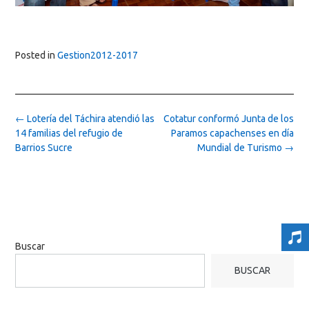
Posted in
Gestion2012-2017
Post
←
Lotería del Táchira atendió las
Cotatur conformó Junta de los
navigation
14 familias del refugio de
Paramos capachenses en día
Barrios Sucre
Mundial de Turismo
→
Buscar
BUSCAR