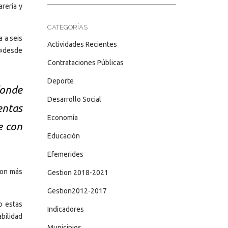
arería y
CATEGORÍAS
a a seis
Actividades Recientes
 «desde
Contrataciones Públicas
Deporte
donde
Desarrollo Social
entas
Economía
e con
Educación
Efemerides
con más
Gestion 2018-2021
Gestion2012-2017
o estas
Indicadores
abilidad
Municipios