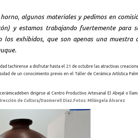
horno, algunos materiales y pedimos en comisi
acón) y estamos trabajando fuertemente para s
o los exhibidos, que son apenas una muestra 
Duque.
idad tachirense a disfrutar hasta el 21 de octubre las atractivas creacion
esidad de un conocimiento previo en el Taller de Cerámica Artística Palm
 cerámicadeben dirigirse al Centro Productivo Artesanal El Abejal o llam
irección de Cultura/Dasmereli Díaz.Fotos: Milángela Álvarez