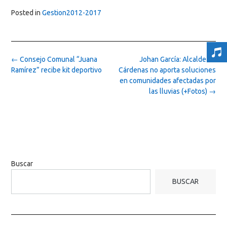
Posted in
Gestion2012-2017
Post
←
Consejo Comunal “Juana
Johan García: Alcalde de
navigation
Ramírez” recibe kit deportivo
Cárdenas no aporta soluciones
en comunidades afectadas por
las lluvias (+Fotos)
→
Buscar
BUSCAR