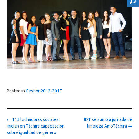
Posted in
Gestion2012-2017
Post
←
115 luchadoras sociales
IDT se sumó a jornada de
navigation
inician en Táchira capacitación
limpieza AmoTáchira
→
sobre igualdad de género