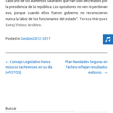
cada uno de los aumentos salariales que han sido decretados por
la presidencia de la república. Los opositores no ven ni perdonan
eso, porque cuando ellos fueron gobierno no reconocieron
nunca la labor de los funcionarios del estado”.
Teresa Márquez
Soto/ Fotos: Archivo.
Posted in
Gestion2012-2017
Post
←
Consejo Legislativo honra
Plan Navidades Seguras en
navigation
músicos tachirenses en su día
Táchira reflejan resultados
(+FOTOS)
exitosos
→
Buscar