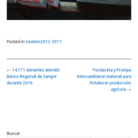
Posted in
Gestion2012-2017
Post
←
14.171 donantes atendió
Fundaceta y Proinpa
navigation
Banco Regional de Sangre
intercambiaron material para
durante 2016
fortalecer producción
agrícola
→
Buscar