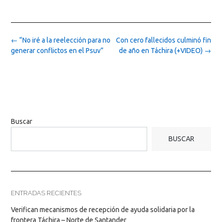
Post
←
“No iré a la reelección para no
Con cero fallecidos culminó fin
navigation
generar conflictos en el Psuv”
de año en Táchira (+VIDEO)
→
Buscar
BUSCAR
ENTRADAS RECIENTES
Verifican mecanismos de recepción de ayuda solidaria por la
frontera Táchira – Norte de Santander