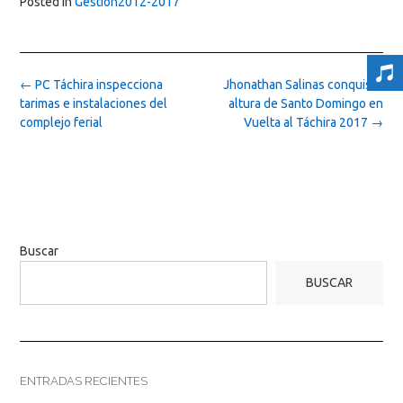
Posted in
Gestion2012-2017
Post
←
PC Táchira inspecciona
Jhonathan Salinas conquistó
navigation
tarimas e instalaciones del
altura de Santo Domingo en
complejo ferial
Vuelta al Táchira 2017
→
Buscar
BUSCAR
ENTRADAS RECIENTES