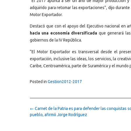
“El 2017 apunta a ser un año de mayor producción y 
adquirido para retomar las exportaciones”, dijo durante
Motor Exportador.
Destacó que con el apoyo del Ejecutivo nacional en ar
hacia una economía diversificada
que generará las 
gobiernos de la IV República.
“El Motor Exportador es transversal desde el prese
exportación, inclusive las ideas, los servicios, la crea
Caribe, Centroamérica, parte de Suramérica y el mundo 
Posted in
Gestion2012-2017
Post
←
Carnet de la Patria es para defender las conquistas s
navigation
pueblo, afirmó Jorge Rodríguez