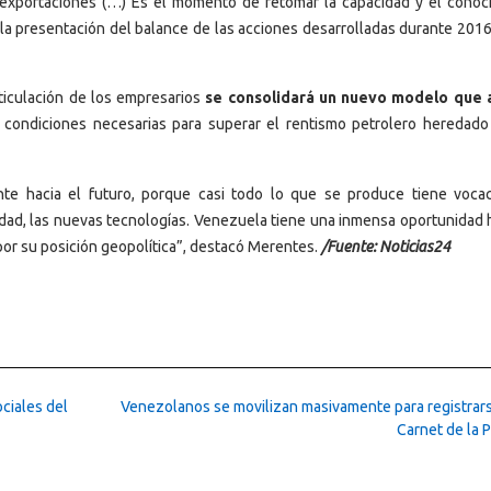
exportaciones (…) Es el momento de retomar la capacidad y el conoc
 la presentación del balance de las acciones desarrolladas durante 2016
ticulación de los empresarios
se consolidará un nuevo modelo que 
condiciones necesarias para superar el rentismo petrolero heredado
nte hacia el futuro, porque casi todo lo que se produce tiene voca
tividad, las nuevas tecnologías. Venezuela tiene una inmensa oportunidad 
por su posición geopolítica”, destacó Merentes.
/Fuente: Noticias24
ociales del
Venezolanos se movilizan masivamente para registrars
Carnet de la P