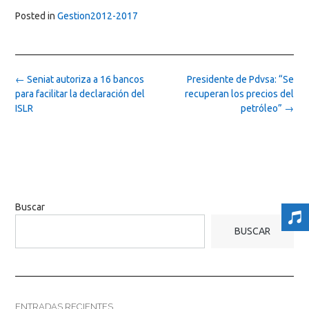
Posted in
Gestion2012-2017
Post
←
Seniat autoriza a 16 bancos
Presidente de Pdvsa: “Se
navigation
para facilitar la declaración del
recuperan los precios del
ISLR
petróleo”
→
Buscar
BUSCAR
ENTRADAS RECIENTES