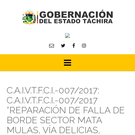
Skip
to
content
C.A.I.V.T.F.C.I.-007/2017:
C.A.I.V.T.F.C.I.-007/2017
“REPARACIÓN DE FALLA DE
BORDE SECTOR MATA
MULAS, VÍA DELICIAS,