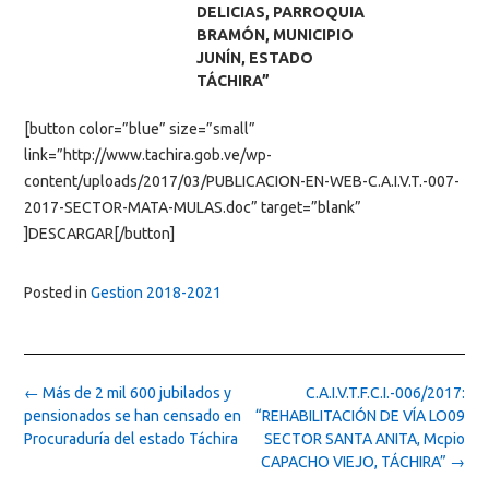
DELICIAS, PARROQUIA
BRAMÓN, MUNICIPIO
JUNÍN, ESTADO
TÁCHIRA”
[button color=”blue” size=”small”
link=”http://www.tachira.gob.ve/wp-
content/uploads/2017/03/PUBLICACION-EN-WEB-C.A.I.V.T.-007-
2017-SECTOR-MATA-MULAS.doc” target=”blank”
]DESCARGAR[/button]
Posted in
Gestion 2018-2021
Post
←
Más de 2 mil 600 jubilados y
C.A.I.V.T.F.C.I.-006/2017:
navigation
pensionados se han censado en
“REHABILITACIÓN DE VÍA LO09
Procuraduría del estado Táchira
SECTOR SANTA ANITA, Mcpio
CAPACHO VIEJO, TÁCHIRA”
→