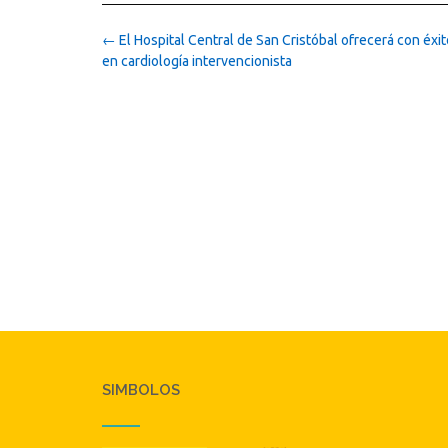
Post
←
El Hospital Central de San Cristóbal ofrecerá con éxi
navigation
en cardiología intervencionista
SIMBOLOS