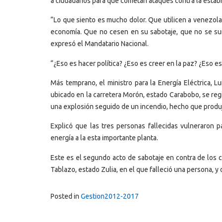
a ciudadanos para que cometan ataques contra la estabil
“Lo que siento es mucho dolor. Que utilicen a venezola
economía. Que no cesen en su sabotaje, que no se sume
expresó el Mandatario Nacional.
“¿Eso es hacer política? ¿Eso es creer en la paz? ¿Eso e
Más temprano, el ministro para la Energía Eléctrica,
ubicado en la carretera Morón, estado Carabobo, se reg
una explosión seguido de un incendio, hecho que produj
Explicó que las tres personas fallecidas vulneraron p
energía a la esta importante planta.
Este es el segundo acto de sabotaje en contra de los c
Tablazo, estado Zulia, en el que falleció una persona, y
Posted in
Gestion2012-2017