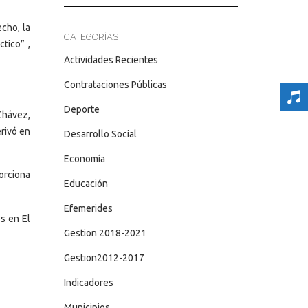
cho, la
CATEGORÍAS
tico” ,
Actividades Recientes
Contrataciones Públicas
Deporte
Chávez,
rivó en
Desarrollo Social
Economía
orciona
Educación
Efemerides
s en El
Gestion 2018-2021
Gestion2012-2017
Indicadores
Municipios