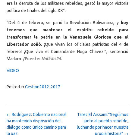
era la derrota de los militares rebeldes, gestó la mayor victoria
política de finales del siglo XX”.
“Del 4 de febrero, se parió la Revolución Bolivariana, y
hoy
tenemos que mantener el espíritu rebelde para
transformar la patria en la Venezuela Gloriosa que el
Libertador soñó.
¡Que vivan los oficiales patriotas del 4 de
febrero! ¡Que viva el Comandante Hugo Chávez!”, sentenció
Maduro.
/Fuente:
Noticias24.
VIDEO
Posted in
Gestion2012-2017
Post
←
Rodríguez: Gobierno nacional
Tarec El Aissami:”Seguimos
navigation
ha mantenido disposición del
junto al pueblo rebelde,
diálogo como único camino para
luchando por hacer nuestra
la paz
propia historia”
→