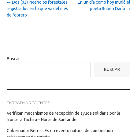
Post
←
Dos (02) incendios forestales
En un día como hoy murió el
navigation
registrados en lo que va del mes
poeta Rubén Darío
→
de febrero
Buscar
BUSCAR
ENTRADAS RECIENTES
Verifican mecanismos de recepción de ayuda solidaria por la
frontera Táchira – Norte de Santander
Gobernador Bernal: Es un evento natural de combustión
subterránea de carbón