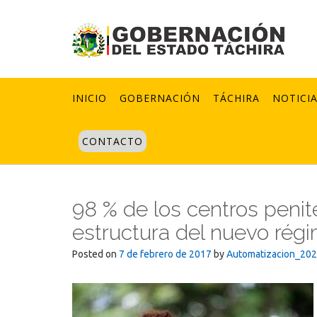
Skip
to
content
INICIO
GOBERNACIÓN
TÁCHIRA
NOTICI
CONTACTO
98 % de los centros penit
estructura del nuevo rég
Posted on
7 de febrero de 2017
by
Automatizacion_20