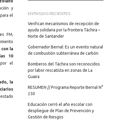
zolano
nción y
ENTRADAS RECIENTES
 para el
Verifican mecanismos de recepción de
ayuda solidaria por la frontera Táchira –
res FM,
Norte de Santander
imiento
Gobernador Bernal: Es un evento natural
 con la
de combustión subterránea de carbón
las 10
 por el
Bomberos del Táchira son reconocidos
por labor rescatista en zonas de La
Guaira
ado, la
RESUMEN // Programa Reporte Bernal N°
ciarios
250
 estado
Educación cerró el año escolar con
despliegue de Plan de Prevención y
Gestión de Riesgos