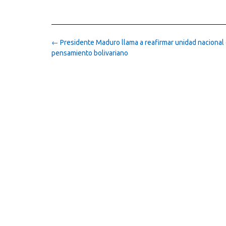
Post
←
Presidente Maduro llama a reafirmar unidad nacional 
navigation
pensamiento bolivariano