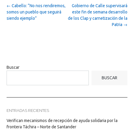
Post
←
Cabello: “No nos rendiremos,
Gobierno de Calle supervisará
navigation
somos un pueblo que seguirá
este fin de semana desarrollo
siendo ejemplo”
de los Clap y carnetización de la
Patria
→
Buscar
BUSCAR
ENTRADAS RECIENTES
Verifican mecanismos de recepción de ayuda solidaria por la
frontera Táchira – Norte de Santander