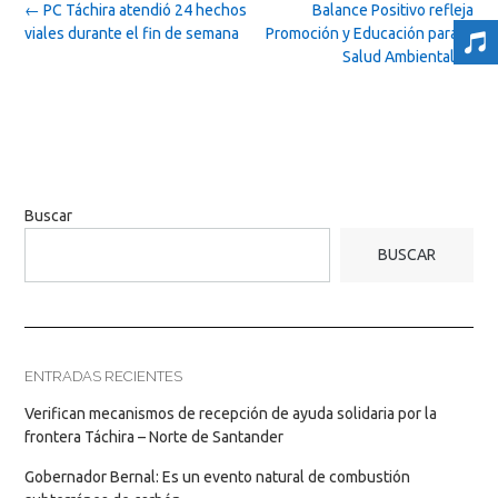
Post
←
PC Táchira atendió 24 hechos
Balance Positivo refleja
navigation
viales durante el fin de semana
Promoción y Educación para la
Salud Ambiental
→
Buscar
BUSCAR
ENTRADAS RECIENTES
Verifican mecanismos de recepción de ayuda solidaria por la
frontera Táchira – Norte de Santander
Gobernador Bernal: Es un evento natural de combustión