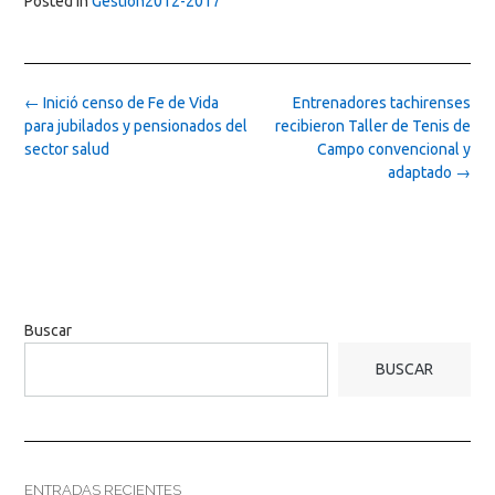
Posted in
Gestion2012-2017
Post
←
Inició censo de Fe de Vida
Entrenadores tachirenses
navigation
para jubilados y pensionados del
recibieron Taller de Tenis de
sector salud
Campo convencional y
adaptado
→
Buscar
BUSCAR
ENTRADAS RECIENTES