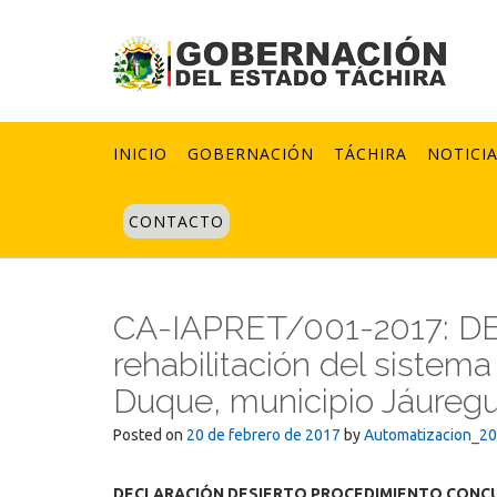
Skip
to
content
INICIO
GOBERNACIÓN
TÁCHIRA
NOTICI
CONTACTO
CA-IAPRET/001-2017: DE
rehabilitación del sistema
Duque, municipio Jáuregu
Posted on
20 de febrero de 2017
by
Automatizacion_2
DECLARACIÓN DESIERTO PROCEDIMIENTO CONC