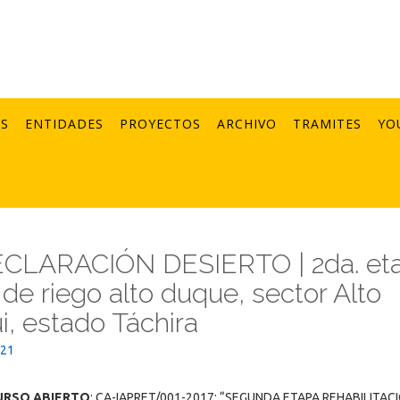
AS
ENTIDADES
PROYECTOS
ARCHIVO
TRAMITES
YO
CLARACIÓN DESIERTO | 2da. et
 de riego alto duque, sector Alto
i, estado Táchira
021
URSO ABIERTO
: CA-IAPRET/001-2017: “SEGUNDA ETAPA REHABILITAC