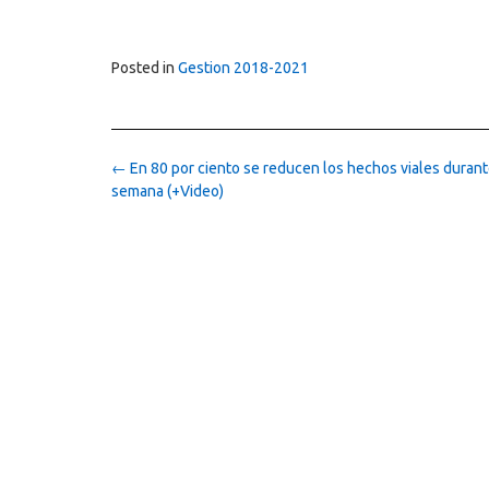
Posted in
Gestion 2018-2021
Post
←
En 80 por ciento se reducen los hechos viales durante
navigation
semana (+Video)