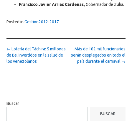
Francisco Javier Arrias Cárdenas,
Gobernador de Zulia.
Posted in
Gestion2012-2017
Post
←
Lotería del Táchira: 5 millones
Más de 182 mil funcionarios
navigation
de Bs. invertidos en la salud de
serán desplegados en todo el
los venezolanos
país durante el carnaval
→
Buscar
BUSCAR