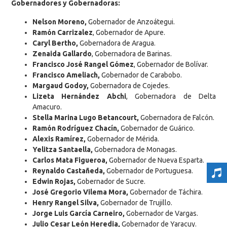
Gobernadores y Gobernadoras:
Nelson Moreno,
Gobernador de Anzoátegui.
Ramón Carrizalez
, Gobernador de Apure.
Caryl Bertho,
Gobernadora de Aragua.
Zenaida Gallardo
, Gobernadora de Barinas.
Francisco José Rangel Gómez
, Gobernador de Bolívar.
Francisco Ameliach,
Gobernador de Carabobo.
Margaud Godoy,
Gobernadora de Cojedes.
Lizeta Hernández Abchi
, Gobernadora de Delta
Amacuro.
Stella Marina Lugo Betancourt,
Gobernadora de Falcón.
Ramón Rodríguez Chacín,
Gobernador de Guárico.
Alexis Ramírez,
Gobernador de Mérida.
Yelitza Santaella,
Gobernadora de Monagas.
Carlos Mata Figueroa,
Gobernador de Nueva Esparta.
Reynaldo Castañeda,
Gobernador de Portuguesa.
Edwin Rojas,
Gobernador de Sucre.
José Gregorio Vilema Mora,
Gobernador de Táchira.
Henry Rangel Silva,
Gobernador de Trujillo.
Jorge Luis García Carneiro,
Gobernador de Vargas.
Julio Cesar León Heredia,
Gobernador de Yaracuy.