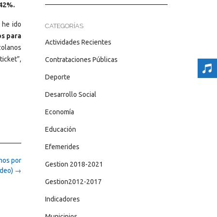
 42%.
 he ido
CATEGORÍAS
os para
Actividades Recientes
zolanos
ticket”,
Contrataciones Públicas
Deporte
Desarrollo Social
Economía
Educación
Efemerides
mos por
Gestion 2018-2021
ideo)
→
Gestion2012-2017
Indicadores
Municipios