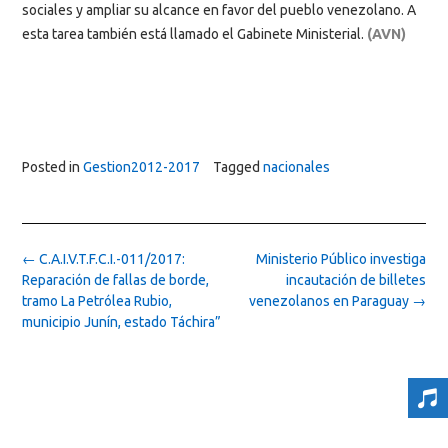
sociales y ampliar su alcance en favor del pueblo venezolano. A
esta tarea también está llamado el Gabinete Ministerial.
(AVN)
Posted in
Gestion2012-2017
Tagged
nacionales
Post
←
C.A.I.V.T.F.C.I.-011/2017:
Ministerio Público investiga
navigation
Reparación de fallas de borde,
incautación de billetes
tramo La Petrólea Rubio,
venezolanos en Paraguay
→
municipio Junín, estado Táchira”