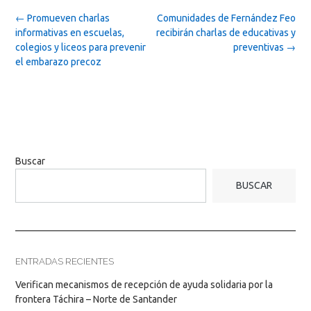
Post
←
Promueven charlas
Comunidades de Fernández Feo
navigation
informativas en escuelas,
recibirán charlas de educativas y
colegios y liceos para prevenir
preventivas
→
el embarazo precoz
Buscar
BUSCAR
ENTRADAS RECIENTES
Verifican mecanismos de recepción de ayuda solidaria por la
frontera Táchira – Norte de Santander