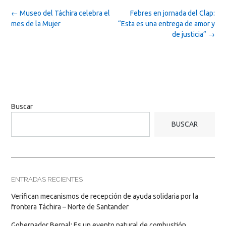
Post
←
Museo del Táchira celebra el
Febres en jornada del Clap:
navigation
mes de la Mujer
“Esta es una entrega de amor y
de justicia”
→
Buscar
BUSCAR
ENTRADAS RECIENTES
Verifican mecanismos de recepción de ayuda solidaria por la
frontera Táchira – Norte de Santander
Gobernador Bernal: Es un evento natural de combustión