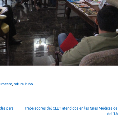
uroeste
,
rotura
,
tubo
adas para
Trabajadores del CLET atendidos en las Giras Médicas de 
del Tá