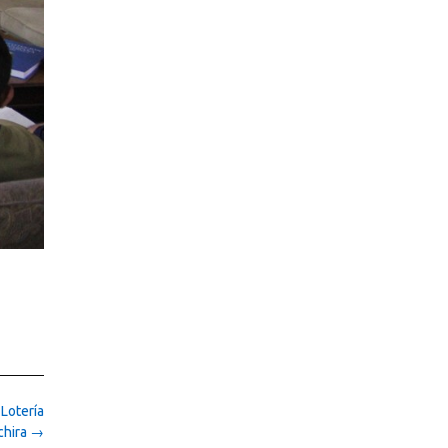
Lotería
chira
→