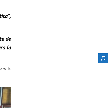
ica”,
te de
ra la
pero la