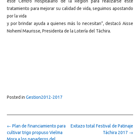
este Centro Hospitalario de la Región para realizarse este
tratamiento para mejorar su calidad de vida, seguimos apostando
por la vida
y por brindar ayuda a quienes más lo necesitan”, destacó Aisse
Nohemí Maurisse, Presidenta de la Lotería del Táchira.
Posted in
Gestion2012-2017
Post
←
Plan de financiamiento para
Exitazo total Festival de Patinaje
navigation
cultivar trigo propuso Vielma
Táchira 2017
→
Mora a los panaderos del