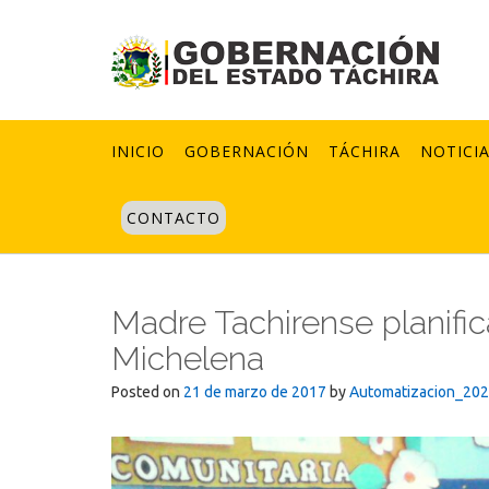
Skip
to
content
INICIO
GOBERNACIÓN
TÁCHIRA
NOTICI
CONTACTO
Madre Tachirense planific
Michelena
Posted on
21 de marzo de 2017
by
Automatizacion_20