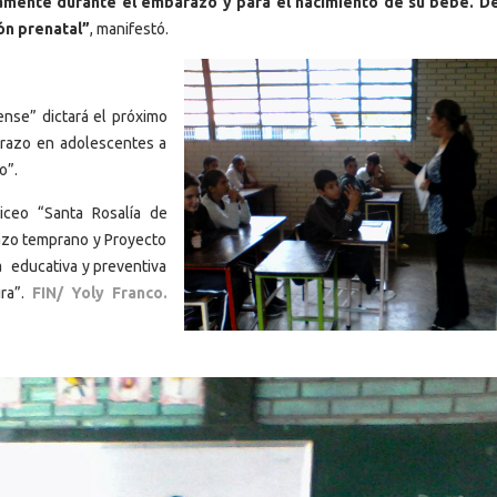
amente durante el embarazo y para el nacimiento de su bebé. De 
ón prenatal”
, manifestó.
nse” dictará el próximo
arazo en adolescentes a
o”.
ceo “Santa Rosalía de
azo temprano y Proyecto
a educativa y preventiva
ira”.
FIN/ Yoly Franco.