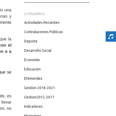
do una
CATEGORÍAS
enas y
lmente
Actividades Recientes
Contrataciones Públicas
que la
Deporte
con el
Desarrollo Social
en o a
Economía
Educación
que se
Efemerides
Gestion 2018-2021
do, es
Gestion2012-2017
 llevar
Indicadores
zos no
Municipios