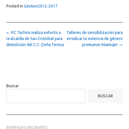
Posted in
Gestion2012-2017
Post
←
PC Táchira realiza exhorto a
Talleres de sensibilización para
navigation
la alcaldía de San Cristóbal para
erradicar la violencia de género
demolición del C.C. Doña Teresa
promueve Intamujer
→
Buscar
BUSCAR
ENTRADAS RECIENTES