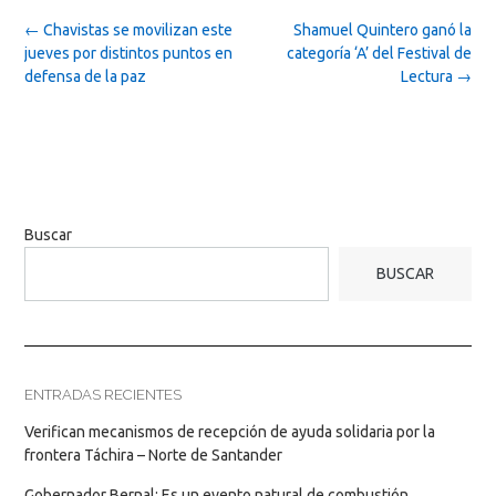
Post
←
Chavistas se movilizan este
Shamuel Quintero ganó la
navigation
jueves por distintos puntos en
categoría ‘A’ del Festival de
defensa de la paz
Lectura
→
Buscar
BUSCAR
ENTRADAS RECIENTES
Verifican mecanismos de recepción de ayuda solidaria por la
frontera Táchira – Norte de Santander
Gobernador Bernal: Es un evento natural de combustión