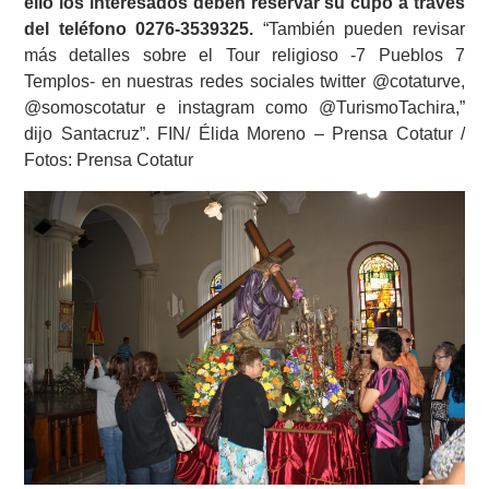
ello los interesados deben reservar su cupo a través
del teléfono 0276-3539325.
“También pueden revisar
más detalles sobre el Tour religioso -7 Pueblos 7
Templos- en nuestras redes sociales twitter @cotaturve,
@somoscotatur e instagram como @TurismoTachira,”
dijo Santacruz”. FIN/ Élida Moreno – Prensa Cotatur /
Fotos: Prensa Cotatur