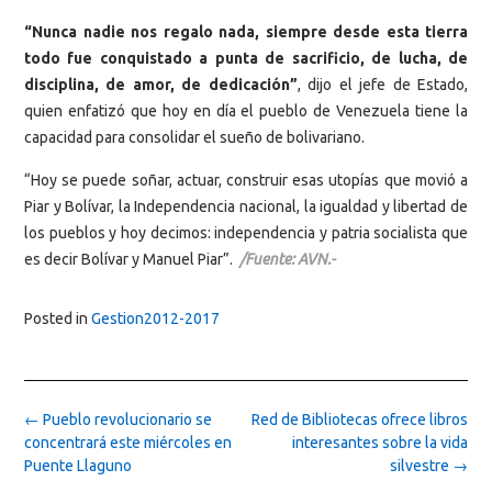
“Nunca nadie nos regalo nada, siempre desde esta tierra
todo fue conquistado a punta de sacrificio, de lucha, de
disciplina, de amor, de dedicación”
, dijo el jefe de Estado,
quien enfatizó que hoy en día el pueblo de Venezuela tiene la
capacidad para consolidar el sueño de bolivariano.
“Hoy se puede soñar, actuar, construir esas utopías que movió a
Piar y Bolívar, la Independencia nacional, la igualdad y libertad de
los pueblos y hoy decimos: independencia y patria socialista que
es decir Bolívar y Manuel Piar”.
/Fuente: AVN.-
Posted in
Gestion2012-2017
Post
←
Pueblo revolucionario se
Red de Bibliotecas ofrece libros
navigation
concentrará este miércoles en
interesantes sobre la vida
Puente Llaguno
silvestre
→