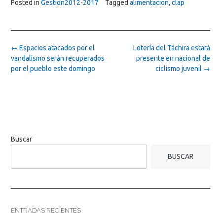
Posted in
Gestion2012-2017
Tagged
alimentacion
,
clap
Post
←
Espacios atacados por el
Lotería del Táchira estará
navigation
vandalismo serán recuperados
presente en nacional de
por el pueblo este domingo
ciclismo juvenil
→
Buscar
BUSCAR
ENTRADAS RECIENTES