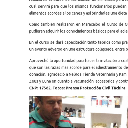
cual servirá para que los mismos funcionarios puedan 
alimentos acordes a los canes y así brindarles una diet
Como también realizaron en Maracaibo el Curso de Gu
pudieran adquirir los conocimientos básicos para el adi
En el curso se dará capacitación tanto teórica como pr
un evento adverso en una estructura colapsada, entre o
Aprovechó la oportunidad para hacer la invitación a cu
que son las razas más acorde para el adiestramiento de 
donación, agradeció a NelRoa Tienda Veterinaria y Kam 
Zeus y Luna en cuanto a vacunación, accesorios y cont
CNP: 17562. Fotos: Prensa Protección Civil Táchira.