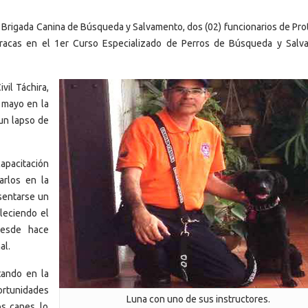
la Brigada Canina de Búsqueda y Salvamento, dos (02) funcionarios de Pr
Caracas en el 1er Curso Especializado de Perros de Búsqueda y Salv
vil Táchira,
e mayo en la
 un lapso de
capacitación
arlos en la
sentarse un
leciendo el
desde hace
nal.
tando en la
portunidades
Luna con uno de sus instructores.
os canes, lo