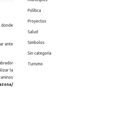
Política
Proyectos
n donde
Salud
Simbolos
ar ante
Sin categoría
abrador
Turismo
lizar la
caninos
razona/