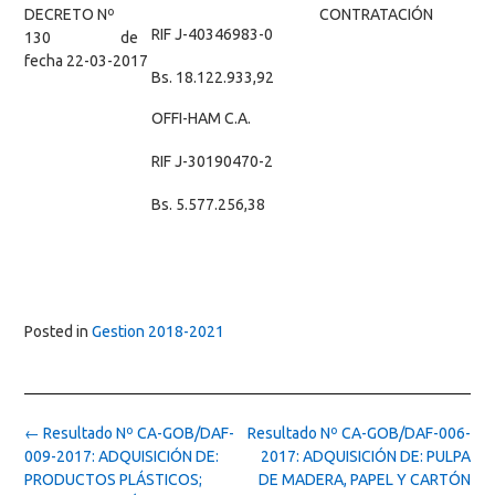
DECRETO Nº
CONTRATACIÓN
RIF J-40346983-0
130 de
fecha 22-03-2017
Bs. 18.122.933,92
OFFI-HAM C.A.
RIF J-30190470-2
Bs. 5.577.256,38
Posted in
Gestion 2018-2021
Post
←
Resultado Nº CA-GOB/DAF-
Resultado Nº CA-GOB/DAF-006-
navigation
009-2017: ADQUISICIÓN DE:
2017: ADQUISICIÓN DE: PULPA
PRODUCTOS PLÁSTICOS;
DE MADERA, PAPEL Y CARTÓN