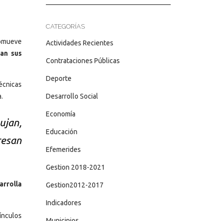
CATEGORÍAS
romueve
Actividades Recientes
an sus
Contrataciones Públicas
Deporte
écnicas
Desarrollo Social
a.
Economía
ujan,
Educación
resan
Efemerides
Gestion 2018-2021
arrolla
Gestion2012-2017
Indicadores
vínculos
Municipios