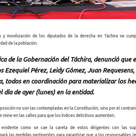
n y movilización de los diputados de la derecha en Táchira se cum
idad de la población.
ica de la Gobernación del Táchira, denunció que e
os Ezequiel Pérez, Leidy Gómez, Juan Requesens,
a, todos en coordinación para materializar los he
l día de ayer (lunes) en la entidad.
posición no son las contempladas en la Constitución, sino por el contrar
 reine en las calles para que los índices delictivos aumenten.
s evidente como se cae la careta de estos dirigentes con las su
mará las medidas pertinentes para garantizar que a los responsables le