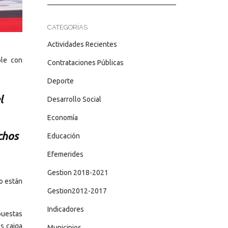
CATEGORÍAS
Actividades Recientes
ple con
Contrataciones Públicas
Deporte
l
Desarrollo Social
Economía
chos
Educación
Efemerides
Gestion 2018-2021
io están
Gestion2012-2017
Indicadores
puestas
s caiga
Municipios