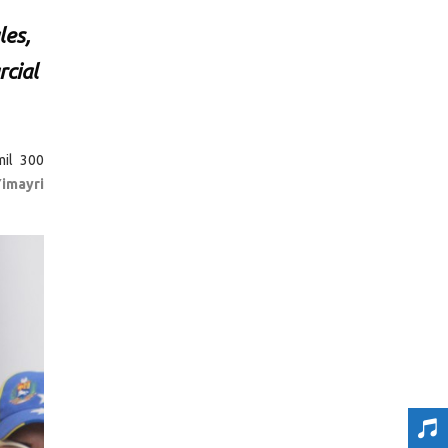
les,
cial
mil 300
Yimayri