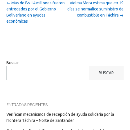
Post
←
Más de Bs 14 millones fueron
Vielma Mora estima que en 19
navigation
entregados por el Gobierno
días se normalice suministro de
Bolivariano en ayudas
combustible en Táchira
→
económicas
Buscar
BUSCAR
ENTRADAS RECIENTES
Verifican mecanismos de recepción de ayuda solidaria por la
frontera Táchira – Norte de Santander