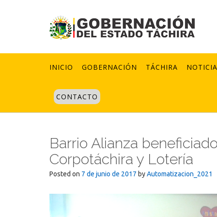
Skip
to
content
INICIO
GOBERNACIÓN
TÁCHIRA
NOTICI
CONTACTO
Barrio Alianza beneficiad
Corpotáchira y Lotería
Posted on
7 de junio de 2017
by
Automatizacion_2021