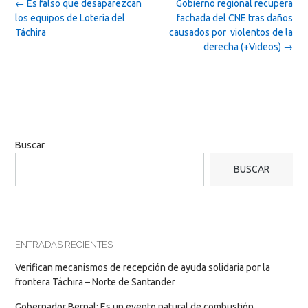
Post
←
Es falso que desaparezcan
Gobierno regional recupera
navigation
los equipos de Lotería del
fachada del CNE tras daños
Táchira
causados por violentos de la
derecha (+Videos)
→
Buscar
BUSCAR
ENTRADAS RECIENTES
Verifican mecanismos de recepción de ayuda solidaria por la
frontera Táchira – Norte de Santander
Gobernador Bernal: Es un evento natural de combustión