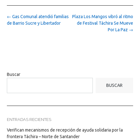
Post
←
Gas Comunal atendió familias
Plaza Los Mangos vibró al ritmo
navigation
de Barrio Sucre y Libertador
de Festival Táchira Se Mueve
Por La Paz
→
Buscar
BUSCAR
ENTRADAS RECIENTES
Verifican mecanismos de recepción de ayuda solidaria por la
frontera Táchira – Norte de Santander