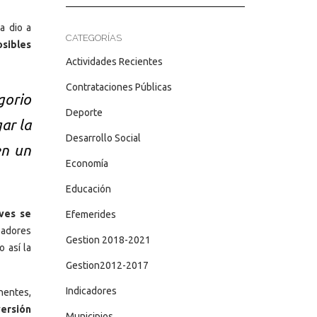
a dio a
CATEGORÍAS
osibles
Actividades Recientes
Contrataciones Públicas
gorio
Deporte
ar la
Desarrollo Social
en un
Economía
Educación
aves se
Efemerides
zadores
Gestion 2018-2021
o así la
Gestion2012-2017
Indicadores
nentes,
ersión
Municipios