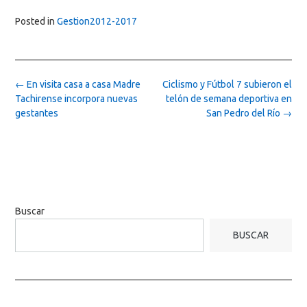
Posted in
Gestion2012-2017
Post
←
En visita casa a casa Madre
Ciclismo y Fútbol 7 subieron el
navigation
Tachirense incorpora nuevas
telón de semana deportiva en
gestantes
San Pedro del Río
→
Buscar
BUSCAR