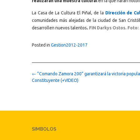
realizarán una muestra cultural
en la que harán notori
La Casa de La Cultura El Piñal, de la
Dirección de Cu
comunidades más alejadas de la ciudad de San Cristó
desarrollen nuevos talentos
.
FIN Darkys Ostos. Foto:
Posted in
Gestion2012-2017
Post
←
“Comando Zamora 200” garantizará la victoria popular
navigation
Constituyente (+VIDEO)
SIMBOLOS