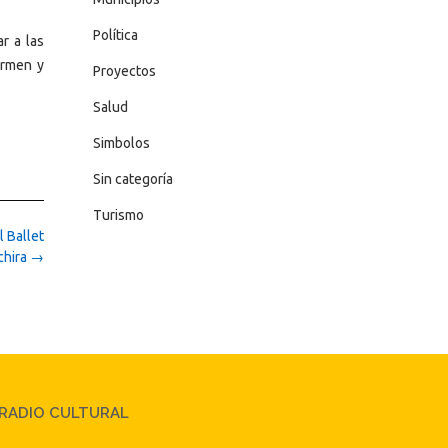
Política
ar a las
ormen y
Proyectos
Salud
Simbolos
Sin categoría
Turismo
l Ballet
chira
→
RADIO CULTURAL