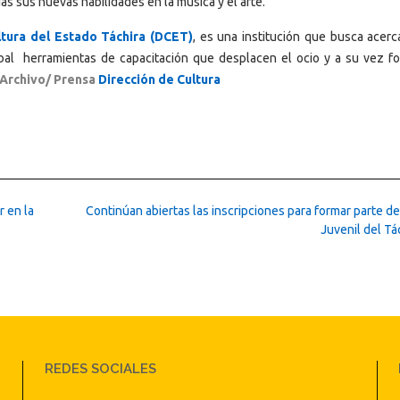
as sus nuevas habilidades en la música y el arte.
ltura del Estado Táchira (DCET)
, es una institución que busca acerc
bal herramientas de capacitación que desplacen el ocio y a su vez f
 Archivo/ Prensa
Dirección de Cultura
 en la
Continúan abiertas las inscripciones para formar parte de
Juvenil del Tá
REDES SOCIALES