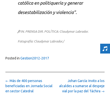
católica en politiquería y generar
desestabilización y violencia”.
/
FIN. PRENSA DIR. POLÍTICA: Claudymar Labrador.
Fotografía: Claudymar Labrador./
Posted in
Gestion2012-2017
Post
←
Más de 400 personas
Johan García: Invito a los
navigation
beneficiadas en Jornada Social
alcaldes a sumarse al despeje
en sector Catedral
vial por la paz del Táchira
→