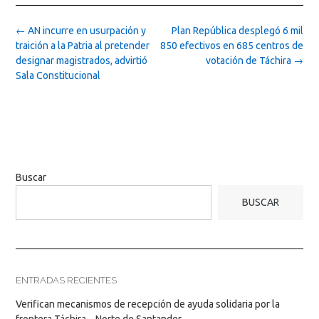
Post
←
AN incurre en usurpación y
Plan República desplegó 6 mil
navigation
traición a la Patria al pretender
850 efectivos en 685 centros de
designar magistrados, advirtió
votación de Táchira
→
Sala Constitucional
Buscar
BUSCAR
ENTRADAS RECIENTES
Verifican mecanismos de recepción de ayuda solidaria por la