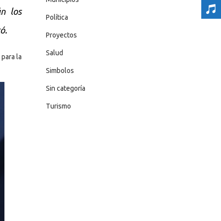
n los
Política
ó.
Proyectos
Salud
 para la
Simbolos
Sin categoría
Turismo