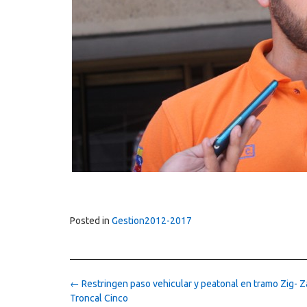
Posted in
Gestion2012-2017
Post
←
Restringen paso vehicular y peatonal en tramo Zig- Z
navigation
Troncal Cinco