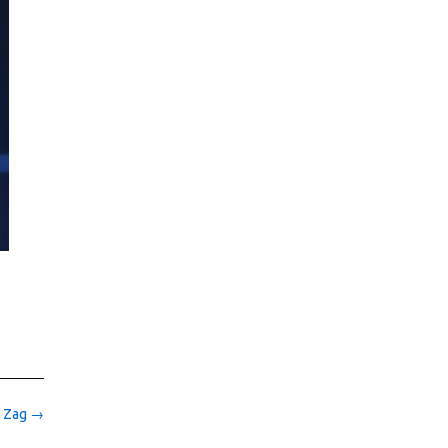
g Zag
→