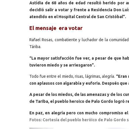
Astídia de 68 años de edad resultó herido por a
decidió salir a votar y frente a Residencia Don Lu
atendido en el Hospital Central de San Cristóbal”.
El mensaje era votar
Rafael Rosas, combatiente y luchador de la comunidad d
Táriba.
“La mayor satisfacción fue ver, a pesar de que ha
tuvieron miedo y se arriesgaron”.
Todo fue entre el miedo, risas, lágrimas, alegría.
“Eran 
con aplausos con algarabía y euforia. Después que
A pesar de los miedos, de las amenazas y de los cu
de Tariba, el pueblo heroico de Palo Gordo logró r
En paz, en alegría pero con mucho compromiso 
Fotos: Cortesía del pueblo heróico de Palo Gordo s