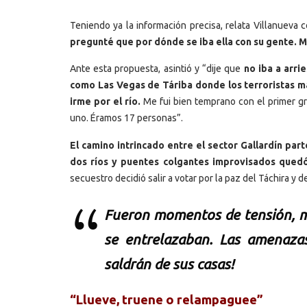
Teniendo ya la información precisa, relata Villanueva 
pregunté que por dónde se iba ella con su gente. M
Ante esta propuesta, asintió y “dije que
no iba a arri
como Las Vegas de Táriba donde los terroristas m
irme por el río.
Me fui bien temprano con el primer g
uno. Éramos 17 personas”.
El camino intrincado entre el sector Gallardín pa
dos ríos y puentes colgantes improvisados quedó
secuestro decidió salir a votar por la paz del Táchira y 
Fueron momentos de tensión, m
se entrelazaban. Las amenazas 
saldrán de sus casas!
“Llueve, truene o relampaguee”