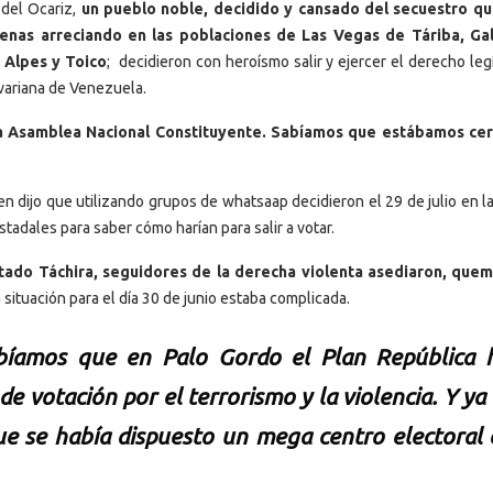
 del Ocariz,
un pueblo noble, decidido y cansado del secuestro q
enas arreciando en las poblaciones de Las Vegas de Táriba, Gal
 Alpes y Toico
; decidieron con heroísmo salir y ejercer el derecho leg
ivariana de Venezuela.
la Asamblea Nacional Constituyente. Sabíamos que estábamos ce
quien dijo que utilizando grupos de whatsaap decidieron el 29 de julio en 
tadales para saber cómo harían para salir a votar.
stado Táchira, seguidores de la derecha violenta asediaron, que
la situación para el día 30 de junio estaba complicada.
bíamos que en Palo Gordo el Plan República 
e votación por el terrorismo y la violencia. Y ya 
ue se había dispuesto un mega centro electoral 