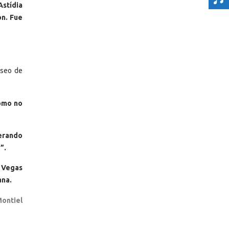
Astídia
on. Fue
iseo de
cómo no
perando
”.
s Vegas
ana.
Montiel