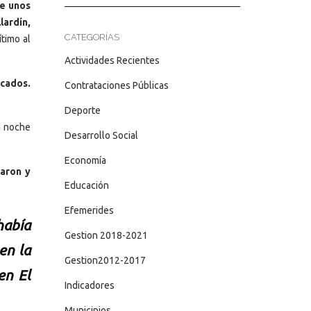
ue unos
lardín,
CATEGORÍAS
ítimo al
Actividades Recientes
rcados.
Contrataciones Públicas
Deporte
la noche
Desarrollo Social
Economía
maron y
Educación
Efemerides
había
Gestion 2018-2021
en la
Gestion2012-2017
en El
Indicadores
Municipios