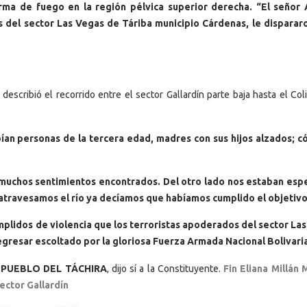
rma de fuego en la región pélvica superior derecha.
“El señor 
ís del sector Las Vegas de Táriba municipio Cárdenas, le disparar
escribió el recorrido entre el sector Gallardín parte baja hasta el Col
bían personas de la tercera edad, madres con sus hijos alzados; 
muchos sentimientos encontrados. Del otro lado nos estaban es
 atravesamos el río ya decíamos que habíamos cumplido el objetivo
mplidos de violencia que los terroristas apoderados del sector La
egresar escoltado por la gloriosa Fuerza Armada Nacional Bolivari
el PUEBLO DEL TÁCHIRA
, dijo sí a la Constituyente.
Fin Eliana Millán 
ector Gallardín