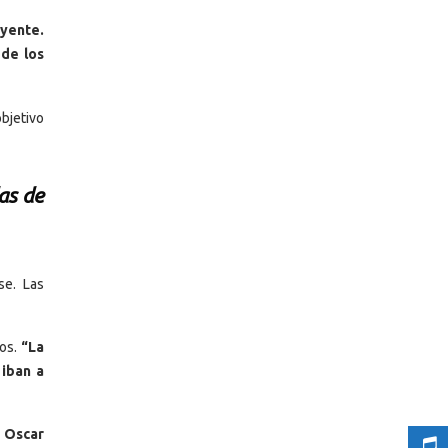
uyente.
 de los
bjetivo
as de
se. Las
tos.
“La
 iban a
r Oscar