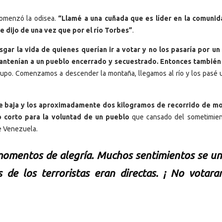
comenzó la odisea.
“Llamé a una cuñada que es líder en la comunid
e dijo de una vez que por el río Torbes”
.
esgar la vida de quienes querían ir a votar y no los pasaría por un
antenían a un pueblo encerrado y secuestrado. Entonces también
rupo. Comenzamos a descender la montaña, llegamos al río y los pasé 
rte baja y los aproximadamente dos kilogramos de recorrido de m
 corto para la voluntad de un pueblo
que cansado del sometimien
de Venezuela.
omentos de alegría. Muchos sentimientos se un
de los terroristas eran directas. ¡ No votara