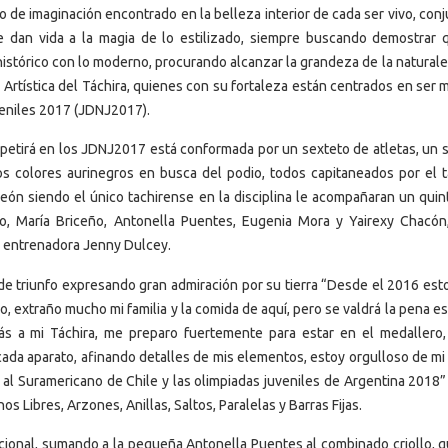
o de imaginación encontrado en la belleza interior de cada ser vivo, co
ue dan vida a la magia de lo estilizado, siempre buscando demostrar 
stórico con lo moderno, procurando alcanzar la grandeza de la naturale
a Artística del Táchira, quienes con su fortaleza están centrados en ser
eniles 2017 (JDNJ2017).
petirá en los JDNJ2017 está conformada por un sexteto de atletas, un so
os colores aurinegros en busca del podio, todos capitaneados por el 
n siendo el único tachirense en la disciplina le acompañaran un quin
o, María Briceño, Antonella Puentes, Eugenia Mora y Yairexy Chacón
la entrenadora Jenny Dulcey.
de triunfo expresando gran admiración por su tierra “Desde el 2016 esto
o, extraño mucho mi familia y la comida de aquí, pero se valdrá la pena e
s a mi Táchira, me preparo fuertemente para estar en el medallero,
ada aparato, afinando detalles de mis elementos, estoy orgulloso de mi t
n al Suramericano de Chile y las olimpiadas juveniles de Argentina 2018
s Libres, Arzones, Anillas, Saltos, Paralelas y Barras Fijas.
cional, sumando a la pequeña Antonella Puentes al combinado criollo, q