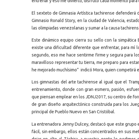
entrenar y eso me divierto, disfruto cada momento para 
El sexteto de Gimnasia Artística tachirense defenderá d
Gimnasio Ronald Story, en la ciudad de Valencia, estad
las olimpiadas venezolanas y sumar a la causa tachirens
Este dinámico equipo cierra su sello con la simpátic
existe una dificultad diferente que enfrentar, para m
segundo, eso me hace sentirme firme y segura para los
maravilloso representar tu tierra, me preparo para esta
he mejorado muchísimo” indicó Mora, quien competirá en
Los gimnastas del arte tachirense al igual que el Tram
entrenamiento, donde con gran esmero, pasión, esfuer
que piensan emplear en los JDNJ2017, su centro de form
de gran diseño arquitectónico construida para los Jue
principal de Pueblo Nuevo en San Cristóbal.
La entrenadora Jenny Dulcey, destacó que este grupo es
fácil, sin embargo, ellos están concentrados en sus met
dejar en alto al Táchira, a nuestra gente le pedimos