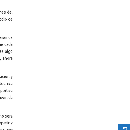
ones del
odio de
renamos
me cada
es algo
 y ahora
ación y
técnica
portiva
avenida
no será
mpetir y
r y ser