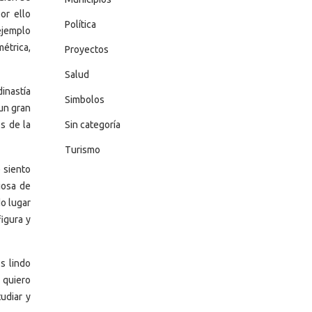
or ello
Política
ejemplo
métrica,
Proyectos
Salud
dinastía
Simbolos
un gran
Sin categoría
os de la
Turismo
e siento
iosa de
o lugar
igura y
s lindo
 quiero
udiar y