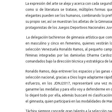
La expresión del arte se aleja y acerca con cada segund
como si de literatura se tratase, múltiples formas q
elegantes pueden ser los humanos, combinando lo prehi
su propio ser, así se muestran los atletas de la Gimnasi
protagonistas de los Juegos Deportivos Nacionales Juv
La delegación tachirense de gimnasia artística que com
en masculino y cinco en femenino, quienes vestirán l
selección Venezuela Ronaldo Ramos, al pequeño campeó
féminas integradas por las damiselas Dharma Cardoz
comandados bajo la dirección técnica y estratégica de 
Ronaldo Ramos, deja entrever los espacios y las ganas 
selección nacional, gracias a Dios logre adaptarme rápid
esfuerzo, en los JDNJ2017, representaré una vez má
ganarme las medallas y para ello voy a defenderme en c
lo dejaré todo por ella, además buscaré mi clasificació
el gimnasta, quien participará en las modalidades de Mano
Táchira siempre concede gran talento a la selección na