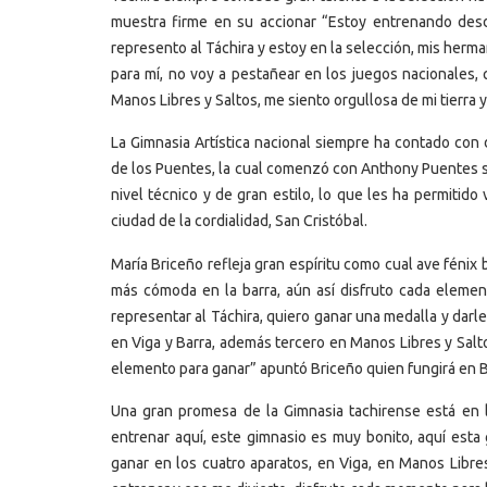
muestra firme en su accionar “Estoy entrenando desde
represento al Táchira y estoy en la selección, mis her
para mí, no voy a pestañear en los juegos nacionales, q
Manos Libres y Saltos, me siento orgullosa de mi tierra
La Gimnasia Artística nacional siempre ha contado con d
de los Puentes, la cual comenzó con Anthony Puentes 
nivel técnico y de gran estilo, lo que les ha permitido v
ciudad de la cordialidad, San Cristóbal.
María Briceño refleja gran espíritu como cual ave fénix
más cómoda en la barra, aún así disfruto cada elemen
representar al Táchira, quiero ganar una medalla y dar
en Viga y Barra, además tercero en Manos Libres y Salt
elemento para ganar” apuntó Briceño quien fungirá en B
Una gran promesa de la Gimnasia tachirense está en
entrenar aquí, este gimnasio es muy bonito, aquí esta 
ganar en los cuatro aparatos, en Viga, en Manos Libre