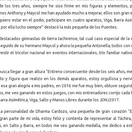
 los tres años, siempre he siso firme en mis figuras y elementos, p
manos Anthony y Maycol me han ayudado mucho a mejorar, ellos son gran 
uiero estar en el podio, participare en cuatro aparatos, Viga, Barra Asi
 y por ella lucho siempre” destacó la más pequeña de los Puentes.
estacados gimnastas de tierra tachirense, tal cual caso especial de la 
seguido de su hermano Maycol y ahora la pequeña Antonella, todos con 
estir el tricolor nacional en eventos internacionales, trío familiar nativ
 busca llegar a gran altura “Entreno consecuente desde los seis años, m
to y figura que realizo en los demás aparatos, estoy orgullosa y nerv
le esa gran alegría a mis padres, en 2016 me fue muy bien, obtuve segund
os, me veo ganando en estos juegos, con mis entrenadores corrijo cada f
arra Asimétrica, Viga, Salto y Manos Libres durante los JDNJ2017.
 la personalidad de Dharma Cardozo, una pequeña de gran corazón “E
gran parte de mi vida, estoy feliz y contenta de representar al Táchira,
s, en Salto y Barra, en todos me veo ganando medalla, me dedico a est