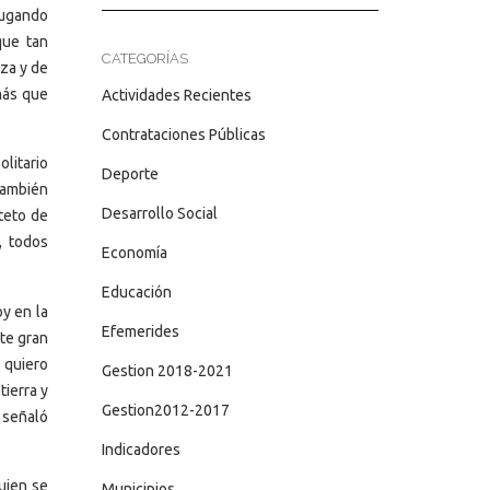
njugando
que tan
CATEGORÍAS
za y de
 más que
Actividades Recientes
Contrataciones Públicas
litario
Deporte
también
Desarrollo Social
teto de
, todos
Economía
Educación
y en la
Efemerides
ste gran
 quiero
Gestion 2018-2021
ierra y
Gestion2012-2017
” señaló
Indicadores
uien se
Municipios