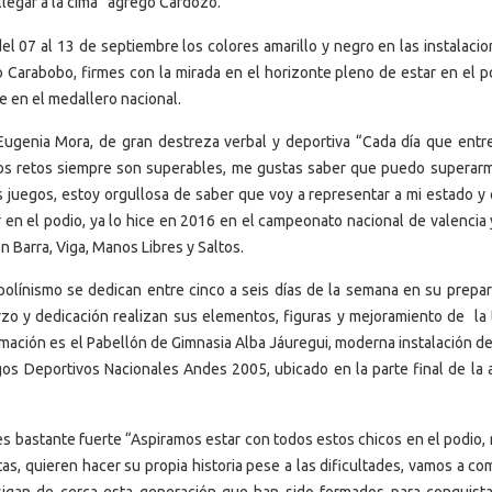
llegar a la cima” agregó Cardozo.
el 07 al 13 de septiembre los colores amarillo y negro en las instalaci
o Carabobo, firmes con la mirada en el horizonte pleno de estar en el p
e en el medallero nacional.
a Eugenia Mora, de gran destreza verbal y deportiva “Cada día que ent
í los retos siempre son superables, me gustas saber que puedo superar
 juegos, estoy orgullosa de saber que voy a representar a mi estado y 
r en el podio, ya lo hice en 2016 en el campeonato nacional de valencia
 Barra, Viga, Manos Libres y Saltos.
polínismo se dedican entre cinco a seis días de la semana en su prepar
zo y dedicación realizan sus elementos, figuras y mejoramiento de la 
ación es el Pabellón de Gimnasia Alba Jáuregui, moderna instalación de
gos Deportivos Nacionales Andes 2005, ubicado en la parte final de la 
 bastante fuerte “Aspiramos estar con todos estos chicos en el podio, 
as, quieren hacer su propia historia pese a las dificultades, vamos a co
 sigan de cerca esta generación que han sido formados para conquista